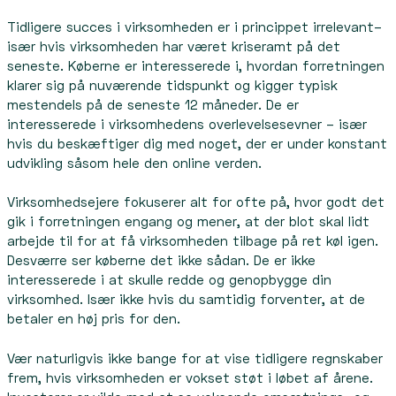
Tidligere succes i virksomheden er i princippet irrelevant–
især hvis virksomheden har været kriseramt på det
seneste. Køberne er interesserede i, hvordan forretningen
klarer sig på nuværende tidspunkt og kigger typisk
mestendels på de seneste 12 måneder. De er
interesserede i virksomhedens overlevelsesevner – især
hvis du beskæftiger dig med noget, der er under konstant
udvikling såsom hele den online verden.
Virksomhedsejere fokuserer alt for ofte på, hvor godt det
gik i forretningen engang og mener, at der blot skal lidt
arbejde til for at få virksomheden tilbage på ret køl igen.
Desværre ser køberne det ikke sådan. De er ikke
interesserede i at skulle redde og genopbygge din
virksomhed. Især ikke hvis du samtidig forventer, at de
betaler en høj pris for den.
Vær naturligvis ikke bange for at vise tidligere regnskaber
frem, hvis virksomheden er vokset støt i løbet af årene.