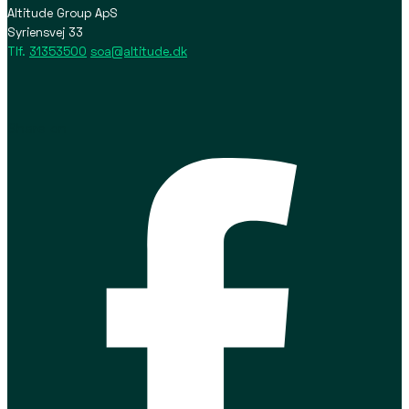
Altitude Group ApS
Syriensvej 33
Tlf.
31353500
soa@altitude.dk
Share on